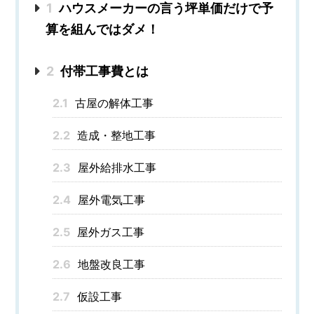
1
ハウスメーカーの言う坪単価だけで予
算を組んではダメ！
2
付帯工事費とは
2.1
古屋の解体工事
2.2
造成・整地工事
2.3
屋外給排水工事
2.4
屋外電気工事
2.5
屋外ガス工事
2.6
地盤改良工事
2.7
仮設工事