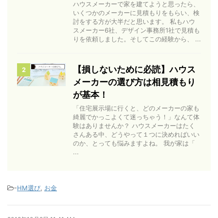
ハウスメーカーで家を建てようと思ったら、
いくつかのメーカーに見積もりをもらい、検
討をする方が大半だと思います。 私もハウ
スメーカー6社、デザイン事務所1社で見積も
りを依頼しました。そしてこの経験から、 ...
【損しないために必読】ハウス
2
メーカーの選び方は相見積もり
が基本！
「住宅展示場に行くと、どのメーカーの家も
綺麗でかっこよくて迷っちゃう！」なんて体
験はありませんか？ ハウスメーカーはたく
さんある中、どうやって１つに決めればいい
のか、とっても悩みますよね。 我が家は「
...
-
HM選び
,
お金