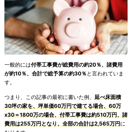
一般的には
付帯工事費が総費用の約
20
％、諸費用
が約
10
％、合計で総予算の約
30
％
と言われていま
す。
つまり、この記事の最初に書いた例、
延べ床面積
30
坪の家を、坪単価
60
万円で建てる場合、
60
万
x30
＝
1800
万
の場合、
付帯工事費は約
510
万円、諸
費用は
255
万円となり、全部の合計は
2,565
万円
に