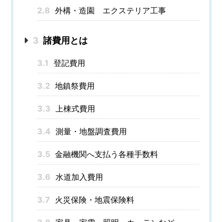
2.8
外構・造園 エクステリア工事
3
諸費用とは
3.1
登記費用
3.2
地鎮祭費用
3.3
上棟式費用
3.4
測量・地盤調査費用
3.5
金融機関へ支払う各種手数料
3.6
水道加入費用
3.7
火災保険・地震保険料