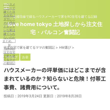
ハウスメ
ーカーで
建てた注
文住宅は
主婦目線で綴るハウスメーカーで家をRC住宅を建てる記録
ダサい？
その理由
love home tokyo 土地探しから注文住
とオシャ
レな家は
宅・パルコン奮闘記
建てられ
ないのか
まとめ。 |
Ie
注文住宅で家を建てるママの奮闘記
>
HM選び
>
Tateppe
注文住宅
で家を建
HM選び
お金
てるママ
の奮闘記
ハウスメーカーの坪単価にはどこまでが含
まれているのか？知らないと危険！付帯工
事費、諸費用について。
投稿日：2019年3月24日 更新日：
2019年8月28日