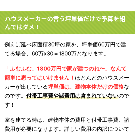
ハウスメーカーの言う坪単価だけで予算を組
んではダメ！
例えば
延べ床面積
30
坪の家を、坪単価
60
万円で建
てる場合、
60
万
x30
＝
1800
万
となります。
「ふむふむ、
1800
万円で家が建つのね〜」
なんて
簡単に思ってはいけません！
ほとんどのハウスメー
カーが出している
坪単価は、建物本体だけの価格
な
のです。
付帯工事費や諸費用は含まれていない
ので
す！
家を建てる時は、建物本体の費用と付帯工事費、諸
費用が必要になります。詳しい費用の内訳について