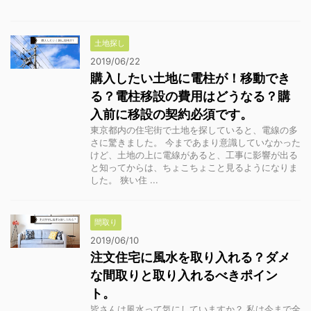
土地探し
2019/06/22
購入したい土地に電柱が！移動でき
る？電柱移設の費用はどうなる？購
入前に移設の契約必須です。
東京都内の住宅街で土地を探していると、電線の多
さに驚きました。 今まであまり意識していなかった
けど、土地の上に電線があると、工事に影響が出る
と知ってからは、ちょこちょこと見るようになりま
した。 狭い住 ...
間取り
2019/06/10
注文住宅に風水を取り入れる？ダメ
な間取りと取り入れるべきポイン
ト。
皆さんは風水って気にしていますか？ 私は今まで全