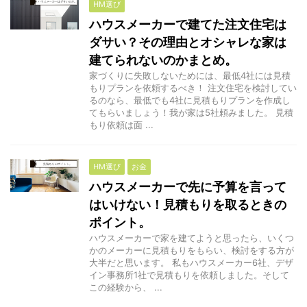
HM選び
ハウスメーカーで建てた注文住宅は
ダサい？その理由とオシャレな家は
建てられないのかまとめ。
家づくりに失敗しないためには、最低4社には見積
もりプランを依頼するべき！ 注文住宅を検討してい
るのなら、最低でも4社に見積もりプランを作成し
てもらいましょう！我が家は5社頼みました。 見積
もり依頼は面 ...
HM選び
お金
ハウスメーカーで先に予算を言って
はいけない！見積もりを取るときの
ポイント。
ハウスメーカーで家を建てようと思ったら、いくつ
かのメーカーに見積もりをもらい、検討をする方が
大半だと思います。 私もハウスメーカー6社、デザ
イン事務所1社で見積もりを依頼しました。そして
この経験から、 ...