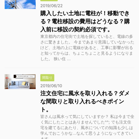
2019/06/22
購入したい土地に電柱が！移動でき
る？電柱移設の費用はどうなる？購
入前に移設の契約必須です。
東京都内の住宅街で土地を探していると、電線の多
さに驚きました。 今まであまり意識していなかった
けど、土地の上に電線があると、工事に影響が出る
と知ってからは、ちょこちょこと見るようになりま
した。 狭い住 ...
間取り
2019/06/10
注文住宅に風水を取り入れる？ダメ
な間取りと取り入れるべきポイン
ト。
皆さんは風水って気にしていますか？ 私は今まで全
く気にしたことはありませんでした^^; でも注文住
宅を建てるにあたり、風水についての知識も少しは
学んでおこうかな...なんて思うようになってきてい
ます。 ...