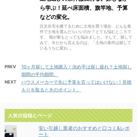
ら学ぶ！延べ床面積、旗竿地、予算
などの変化。
注文住宅を建てるために土地を買う場合、どんな条
件で土地を選んだらいいのか？とても悩むところで
す。 我が家もとっても悩みました。そして、探して
みて、今だから言えるのは、「土地の条件は探して
いるうちに変わ ...
PREV
10ヶ月探して土地購入！決め手は探し疲れ？土地探し
期間の平均期間。
NEXT
ハウスメーカーで先に予算を言ってはいけない！見積
もりを取るときのポイント。
人気の投稿とページ
安い引越し業者のおすすめと口コミ&レポ
ート