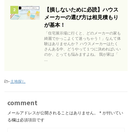
【損しないために必読】ハウス
2
メーカーの選び方は相見積もり
が基本！
「住宅展示場に行くと、どのメーカーの家も
綺麗でかっこよくて迷っちゃう！」なんて体
験はありませんか？ ハウスメーカーはたく
さんある中、どうやって１つに決めればいい
のか、とっても悩みますよね。 我が家は「
...
-
土地探し
comment
メールアドレスが公開されることはありません。
*
が付いてい
る欄は必須項目です