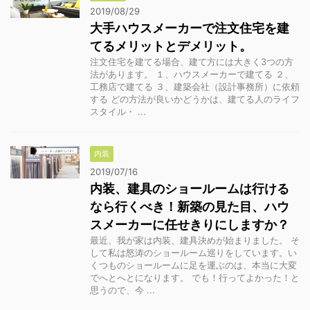
2019/08/29
大手ハウスメーカーで注文住宅を建
てるメリットとデメリット。
注文住宅を建てる場合、建て方には大きく3つの方
法があります。 １、ハウスメーカーで建てる ２、
工務店で建てる ３、建築会社（設計事務所）に依頼
する どの方法が良いかどうかは、建てる人のライフ
スタイル・ ...
内装
2019/07/16
内装、建具のショールームは行ける
なら行くべき！新築の見た目、ハウ
スメーカーに任せきりにしますか？
最近、我が家は内装、建具決めが始まりました。 そ
して私は怒涛のショールーム巡りをしています。い
くつものショールームに足を運ぶのは、本当に大変
でへとへとになります。 でも！行ってよかった！と
思うので、今 ...