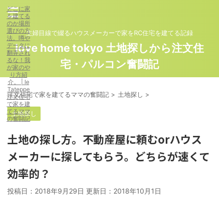
どこに家
を建てる
のか場所
選びの方
主婦目線で綴るハウスメーカーで家をRC住宅を建てる記録
法。噂や
データに
love home tokyo 土地探しから注文住
翻弄され
るな！我
宅・パルコン奮闘記
が家のや
り方紹
介。 | Ie
Tateppe
注文住宅で家を建てるママの奮闘記
>
土地探し
>
注文住宅
で家を建
てるママ
土地探し
の奮闘記
土地の探し方。不動産屋に頼むorハウス
メーカーに探してもらう。どちらが速くて
効率的？
投稿日：2018年9月29日 更新日：
2018年10月1日